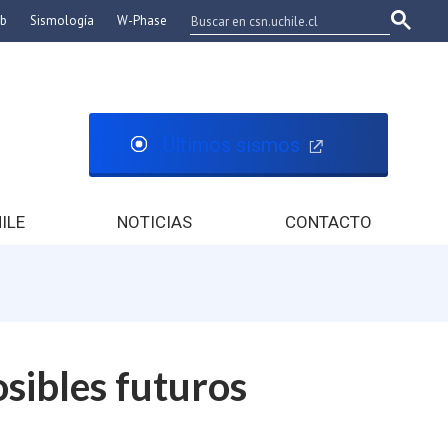
eb
Sismología
W-Phase
Últimos sismos
ILE
NOTICIAS
CONTACTO
osibles futuros