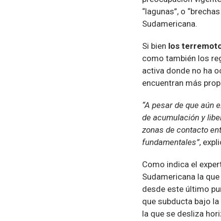
“lagunas”, o “brecha
Sudamericana.
Si bien
los terremoto
como también los reg
activa donde no ha o
encuentran más prope
“A pesar de que aún 
de acumulación y libe
zonas de contacto ent
fundamentales”
, expl
Como indica el expert
Sudamericana la que d
desde este último pun
que subducta bajo la 
la que se desliza hor