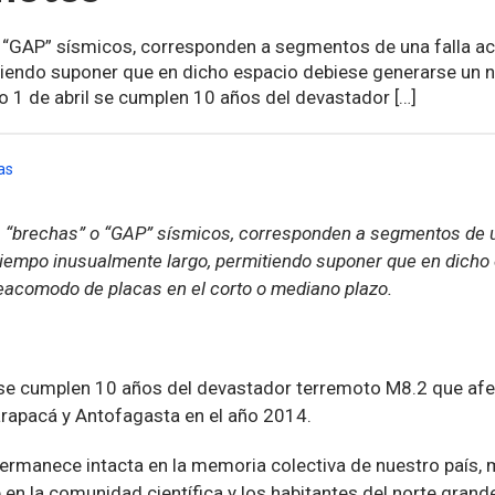
 “GAP” sísmicos, corresponden a segmentos de una falla act
tiendo suponer que en dicho espacio debiese generarse un 
 1 de abril se cumplen 10 años del devastador […]
as
 “brechas” o “GAP” sísmicos, corresponden a segmentos de un
tiempo inusualmente largo, permitiendo suponer que en dicho
eacomodo de placas en el corto o mediano plazo.
l se cumplen 10 años del devastador terremoto M8.2 que afe
Tarapacá y Antofagasta en el año 2014.
ermanece intacta en la memoria colectiva de nuestro país, 
en la comunidad científica y los habitantes del norte grande