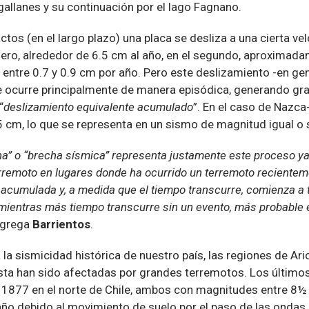
allanes y su continuación por el lago Fagnano.
tos (en el largo plazo) una placa se desliza a una cierta ve
imero, alrededor de 6.5 cm al año, en el segundo, aproximada
o entre 0.7 y 0.9 cm por año. Pero este deslizamiento -en ge
ue ocurre principalmente de manera episódica, generando gr
“
deslizamiento equivalente acumulado
”. En el caso de Nazc
 cm, lo que se representa en un sismo de magnitud igual o s
na” o “brecha sísmica” representa justamente este proceso y
rremoto en lugares donde ha ocurrido un terremoto recientem
a acumulada y, a medida que el tiempo transcurre, comienza a
ientras más tiempo transcurre sin un evento, más probable e
grega
Barrientos
.
a sismicidad histórica de nuestro país, las regiones de Aric
ta han sido afectadas por grandes terremotos. Los último
en 1877 en el norte de Chile, ambos con magnitudes entre 8½
o debido al movimiento de suelo por el paso de las ondas 