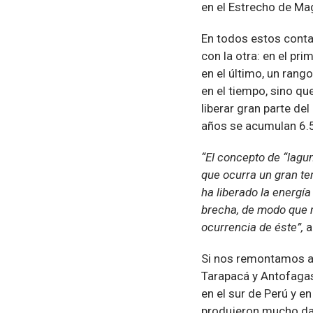
en el Estrecho de Mag
En todos estos contac
con la otra: en el pr
en el último, un rang
en el tiempo, sino q
liberar gran parte del 
años se acumulan 6.5
“El concepto de “lagu
que ocurra un gran te
ha liberado la energí
brecha, de modo que m
ocurrencia de éste”,
a
Si nos remontamos a l
Tarapacá y Antofagas
en el sur de Perú y 
produjeron mucho dañ