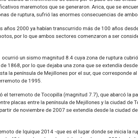
ificativos maremotos que se generaron. Arica, que se encue
onas de ruptura, sufrió las enormes consecuencias de ambo
los años 2000 ya habían transcurrido más de 100 años desde
motos, por lo que ambos sectores comenzaron a ser consi
1 ocurrió un sismo magnitud 8.4 cuya zona de ruptura cubrió
 de 1868, por lo que dejaba una zona que se extendía desde
hasta la península de Mejillones por el sur, que corresponde a
terremoto de 1995.
ió el terremoto de Tocopilla (magnitud 7.7), que abarcó la 
tre placas entre la península de Mejillones y la ciudad de To
 partir de noviembre de 2007 se extendía desde la ciudad de 
remoto de Iquique 2014 -que es el lugar donde se inicia la ru