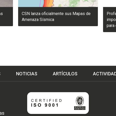
as
CSN lanza oficialmente sus Mapas de
Prof
Amenaza Sísmica
impor
para 
S
NOTICIAS
ARTÍCULOS
ACTIVIDA
as