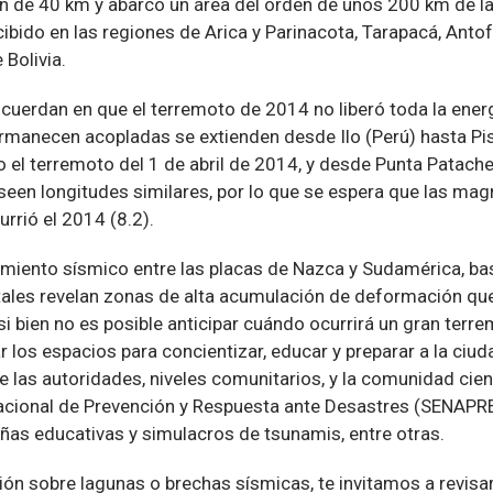
n de 40 km y abarcó un área del orden de unos 200 km de l
cibido en las regiones de Arica y Parinacota, Tarapacá, Ant
 Bolivia.
cuerdan en que el terremoto de 2014 no liberó toda la ener
rmanecen acopladas se extienden desde Ilo (Perú) hasta Pis
o el terremoto del 1 de abril de 2014, y desde Punta Patache 
een longitudes similares, por lo que se espera que las ma
rrió el 2014 (8.2).
miento sísmico entre las placas de Nazca y Sudamérica, b
tales revelan zonas de alta acumulación de deformación que
i bien no es posible anticipar cuándo ocurrirá un gran terre
 los espacios para concientizar, educar y preparar a la ciud
e las autoridades, niveles comunitarios, y la comunidad cient
Nacional de Prevención y Respuesta ante Desastres (SENAPRED
ñas educativas y simulacros de tsunamis, entre otras.
n sobre lagunas o brechas sísmicas, te invitamos a revisar