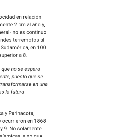
locidad en relación
mente 2 cm al año y,
neral- no es continuo
andes terremotos al
a-Sudamérica, en 100
uperior a 8.
a que no se espera
ente, puesto que se
 transformarse en una
s la futura
a y Parinacota,
s ocurrieron en 1868
 y 9. No solamente
sísmicas, sino que