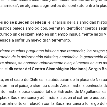
s sísmicas”, en algunos segmentos del contacto entre la pla
s no se pueden predecir
, el análisis de la sismicidad hist
istros paleosismológicos, permiten identificar ciertos seg
currido un deslizamiento en un tiempo inusualmente largo y 
nsos a sufrir un nuevo gran terremoto.
existen muchas preguntas básicas que responder, los rasgos 
ración de la deformación elástica, asociado a la generación 
re placas, se conocen relativamente bien, al menos en sus a
ica el
director del Centro Sismológico Nacional, Sergio Ba
o, en el caso de Chile es la subducción de la placa de Nazca
omina el paisaje sísmico desde Arica hasta la península de 
to hasta la boca occidental del Estrecho de Magallanes, es l
placa Sudamericana y aún más al sur, en el extremo austral, 
izontalmente en relación con la Sudamericana a lo largo del