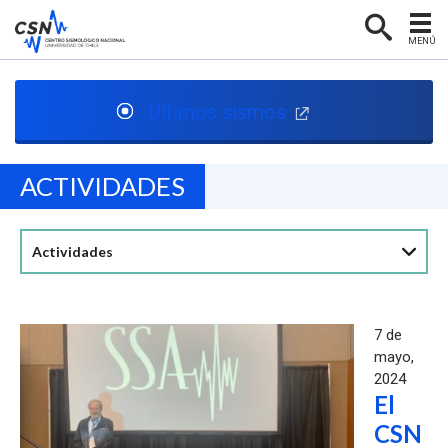
MENÚ
PORTADA
Últimos sismos
CENTRO SISMOLÓGICO
RED SISMOLÓGICA
ACTIVIDADES
SISMOLOGÍA EN CHILE
NOTICIAS
Actividades
CONTACTO
7 de
mayo,
2024
El
CSN