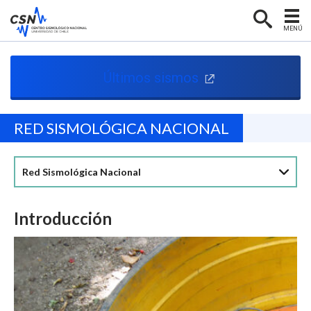
MENÚ
PORTADA
Últimos sismos
CENTRO SISMOLÓGICO
RED SISMOLÓGICA
RED SISMOLÓGICA NACIONAL
SISMOLOGÍA EN CHILE
NOTICIAS
Red Sismológica Nacional
CONTACTO
Introducción