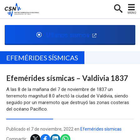
MENÚ
PORTADA
Últimos sismos
CENTRO SISMOLÓGICO
RED SISMOLÓGICA
EFEMÉRIDES SÍSMICAS
SISMOLOGÍA EN CHILE
Efemérides sísmicas – Valdivia 1837
NOTICIAS
CONTACTO
A las 8 de la mañana del 7 de noviembre de 1837 un
terremoto magnitud 8.0 afectó la ciudad de Valdivia, siendo
seguido por un maremoto que destruyó las zonas costeras
del océano Pacífico.
Publicado el 7 de noviembre, 2022 en
Efemérides sísmicas
Compartir: