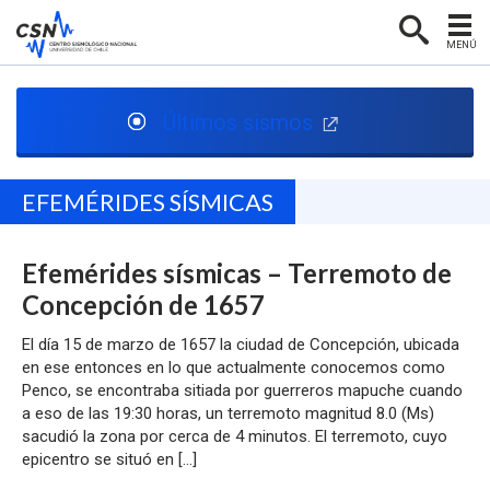
MENÚ
PORTADA
Últimos sismos
CENTRO SISMOLÓGICO
RED SISMOLÓGICA
EFEMÉRIDES SÍSMICAS
SISMOLOGÍA EN CHILE
Efemérides sísmicas – Terremoto de
NOTICIAS
Concepción de 1657
CONTACTO
El día 15 de marzo de 1657 la ciudad de Concepción, ubicada
en ese entonces en lo que actualmente conocemos como
Penco, se encontraba sitiada por guerreros mapuche cuando
a eso de las 19:30 horas, un terremoto magnitud 8.0 (Ms)
sacudió la zona por cerca de 4 minutos. El terremoto, cuyo
epicentro se situó en […]