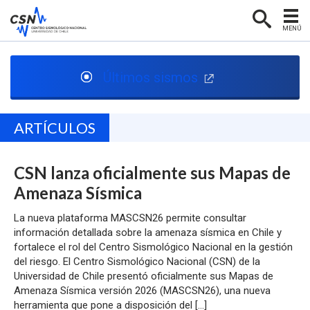
MENÚ
PORTADA
Últimos sismos
CENTRO SISMOLÓGICO
RED SISMOLÓGICA
ARTÍCULOS
/
SISMOLOGÍA EN CHILE
CSN lanza oficialmente sus Mapas de
NOTICIAS
Amenaza Sísmica
CONTACTO
La nueva plataforma MASCSN26 permite consultar
información detallada sobre la amenaza sísmica en Chile y
fortalece el rol del Centro Sismológico Nacional en la gestión
del riesgo. El Centro Sismológico Nacional (CSN) de la
Universidad de Chile presentó oficialmente sus Mapas de
Amenaza Sísmica versión 2026 (MASCSN26), una nueva
herramienta que pone a disposición del […]