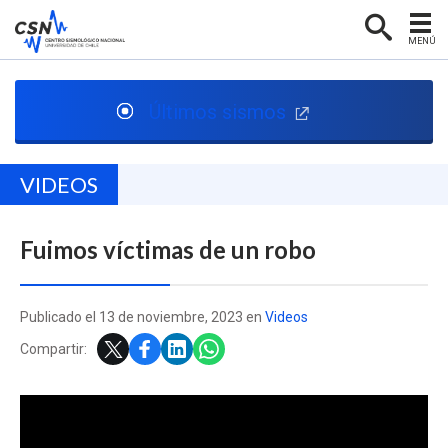
MENÚ
PORTADA
Últimos sismos
CENTRO SISMOLÓGICO
RED SISMOLÓGICA
VIDEOS
SISMOLOGÍA EN CHILE
Fuimos víctimas de un robo
NOTICIAS
CONTACTO
Publicado el 13 de noviembre, 2023 en
Videos
Compartir: