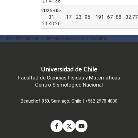
21:41:38
2026-05-
31
17
23
95
191
67
88
-32.77
21:40:26
!��!��!��U4�U/focalm/focalme
Universidad de Chile
Facultad de Ciencias Físicas y Matemáticas
Centro Sismológico Nacional
Beauchef 850, Santiago, Chile |
+562 2978 4000