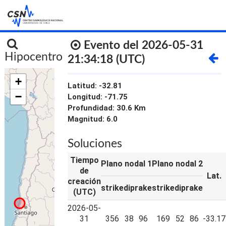
INICIO
Evento del 2026-05-31
Hipocentro
21:34:18 (UTC)
+
Latitud: -32.81
−
Longitud: -71.75
Profundidad: 30.6 Km
Magnitud: 6.0
Soluciones
Tiempo
Plano nodal 1
Plano nodal 2
de
Lat.
creación
strike
dip
rake
strike
dip
rake
(UTC)
2026-05-
31
356
38
96
169
52
86
-33.17