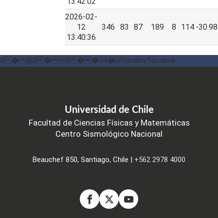
13:42:02
2026-02-
12
346
83
87
189
8
114
-30.98
13:40:36
d�@d�d��U4�U/focalm/focalme
Universidad de Chile
Facultad de Ciencias Físicas y Matemáticas
Centro Sismológico Nacional
Beauchef 850, Santiago, Chile |
+562 2978 4000