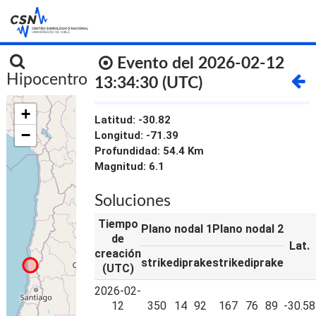
INICIO
Evento del 2026-02-12
Hipocentro
13:34:30 (UTC)
+
Latitud: -30.82
−
Longitud: -71.39
Profundidad: 54.4 Km
Magnitud: 6.1
Soluciones
Tiempo
Plano nodal 1
Plano nodal 2
de
Lat.
creación
strike
dip
rake
strike
dip
rake
(UTC)
2026-02-
12
350
14
92
167
76
89
-30.58