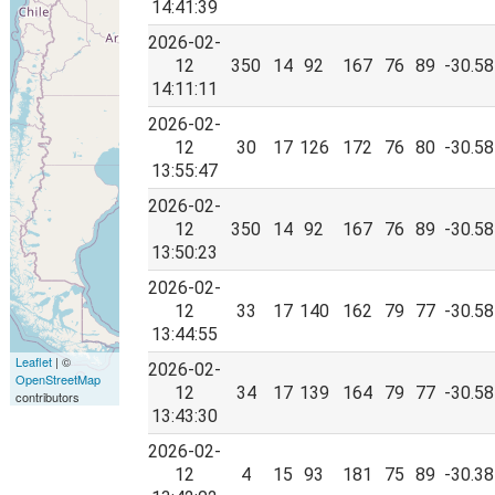
14:41:39
2026-02-
12
350
14
92
167
76
89
-30.58
14:11:11
2026-02-
12
30
17
126
172
76
80
-30.58
13:55:47
2026-02-
12
350
14
92
167
76
89
-30.58
13:50:23
2026-02-
12
33
17
140
162
79
77
-30.58
13:44:55
Leaflet
| ©
2026-02-
OpenStreetMap
12
34
17
139
164
79
77
-30.58
contributors
13:43:30
2026-02-
12
4
15
93
181
75
89
-30.38