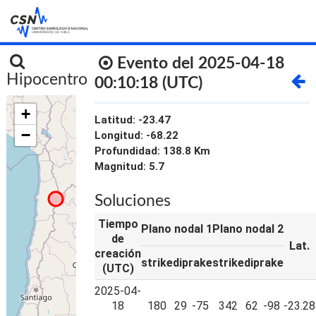
INICIO
Evento del 2025-04-18
Hipocentro
00:10:18 (UTC)
+
Latitud: -23.47
−
Longitud: -68.22
Profundidad: 138.8 Km
Magnitud: 5.7
Soluciones
Tiempo
Plano nodal 1
Plano nodal 2
de
Lat.
creación
strike
dip
rake
strike
dip
rake
(UTC)
2025-04-
18
180
29
-75
342
62
-98
-23.28