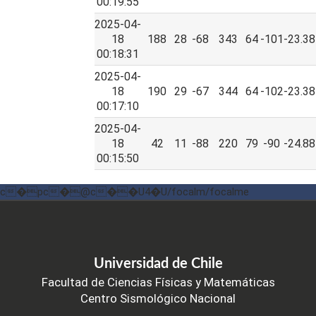
00:19:55
2025-04-
18
188
28
-68
343
64
-101
-23.38
00:18:31
2025-04-
18
190
29
-67
344
64
-102
-23.38
00:17:10
2025-04-
18
42
11
-88
220
79
-90
-24.88
00:15:50
c�pc�@c��U4�U/focalm/focalme
Universidad de Chile
Facultad de Ciencias Físicas y Matemáticas
Centro Sismológico Nacional